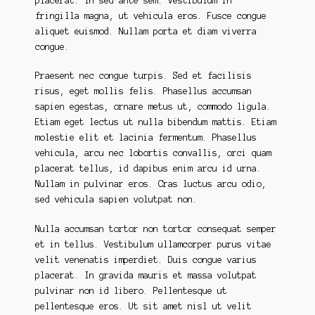
placerat. In sed ante sem. Vestibulum in
fringilla magna, ut vehicula eros. Fusce congue
aliquet euismod. Nullam porta et diam viverra
congue.
Praesent nec congue turpis. Sed et facilisis
risus, eget mollis felis. Phasellus accumsan
sapien egestas, ornare metus ut, commodo ligula.
Etiam eget lectus ut nulla bibendum mattis. Etiam
molestie elit et lacinia fermentum. Phasellus
vehicula, arcu nec lobortis convallis, orci quam
placerat tellus, id dapibus enim arcu id urna.
Nullam in pulvinar eros. Cras luctus arcu odio,
sed vehicula sapien volutpat non.
Nulla accumsan tortor non tortor consequat semper
et in tellus. Vestibulum ullamcorper purus vitae
velit venenatis imperdiet. Duis congue varius
placerat. In gravida mauris et massa volutpat
pulvinar non id libero. Pellentesque ut
pellentesque eros. Ut sit amet nisl ut velit