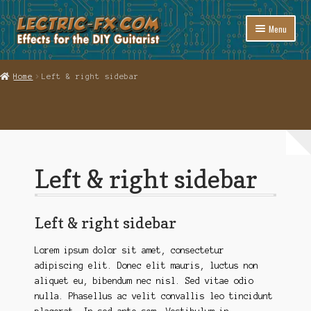
Skip
Skip
Menu
to
to
navigation
content
Welcome to Lectric-fx
Home
Left & right sidebar
Expand
Shop
child
menu
Links
Support
Left & right sidebar
Contact
Cart
Left & right sidebar
Checkout
Lorem ipsum dolor sit amet, consectetur
adipiscing elit. Donec elit mauris, luctus non
aliquet eu, bibendum nec nisl. Sed vitae odio
nulla. Phasellus ac velit convallis leo tincidunt