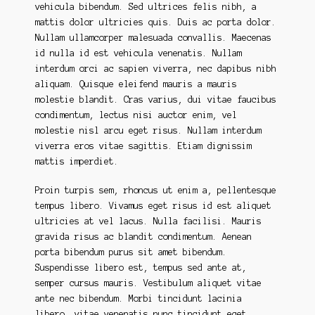
vehicula bibendum. Sed ultrices felis nibh, a
mattis dolor ultricies quis. Duis ac porta dolor.
Nullam ullamcorper malesuada convallis. Maecenas
id nulla id est vehicula venenatis. Nullam
interdum orci ac sapien viverra, nec dapibus nibh
aliquam. Quisque eleifend mauris a mauris
molestie blandit. Cras varius, dui vitae faucibus
condimentum, lectus nisi auctor enim, vel
molestie nisl arcu eget risus. Nullam interdum
viverra eros vitae sagittis. Etiam dignissim
mattis imperdiet.
Proin turpis sem, rhoncus ut enim a, pellentesque
tempus libero. Vivamus eget risus id est aliquet
ultricies at vel lacus. Nulla facilisi. Mauris
gravida risus ac blandit condimentum. Aenean
porta bibendum purus sit amet bibendum.
Suspendisse libero est, tempus sed ante at,
semper cursus mauris. Vestibulum aliquet vitae
ante nec bibendum. Morbi tincidunt lacinia
libero, vitae venenatis nunc tincidunt eget.